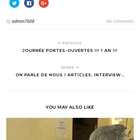
Cliquez
Cliquez
Cliquez
pour
pour
pour
partager
partager
partager
sur
sur
sur
Twitter(ouvre
Facebook(ouvre
Google+
dans
dans
(ouvre
By
admin7608
No Comments
une
une
dans
nouvelle
nouvelle
une
fenêtre)
fenêtre)
nouvelle
fenêtre)
PREVIOUS
JOURNÉE PORTES-OUVERTES !!! 1 AN !!!
NEWER
ON PARLE DE NOUS ! ARTICLES, INTERVIEW...
YOU MAY ALSO LIKE